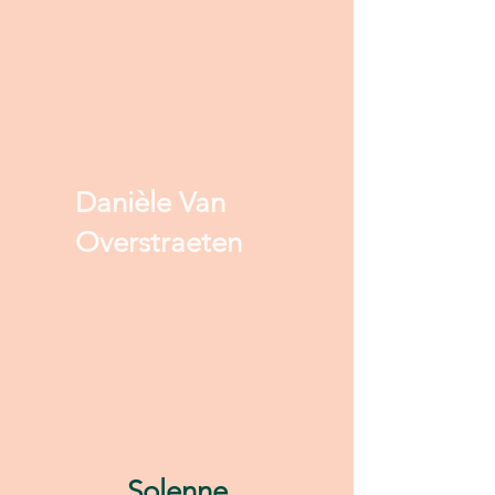
Danièle Van
Overstraeten
Solenne