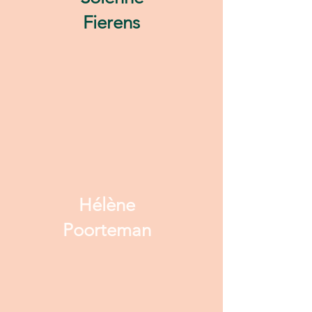
Fierens
Hélène
Poorteman