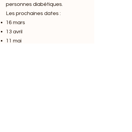
personnes diabétiques.
Les prochaines dates :
16 mars
13 avril
11 mai
15 juin
Vers le site du Réseau Santé
Diabète :
https://reseausantediabete.be/
En partenariat avec la Maison Médicale